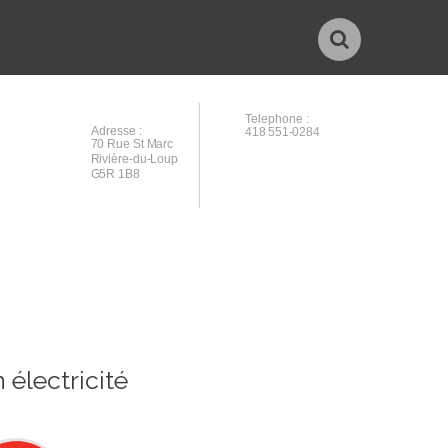
Telephone :
Adresse :
418 551-0284
70 Rue St Marc
Rivière-du-Loup
G5R 1B8
 électricité