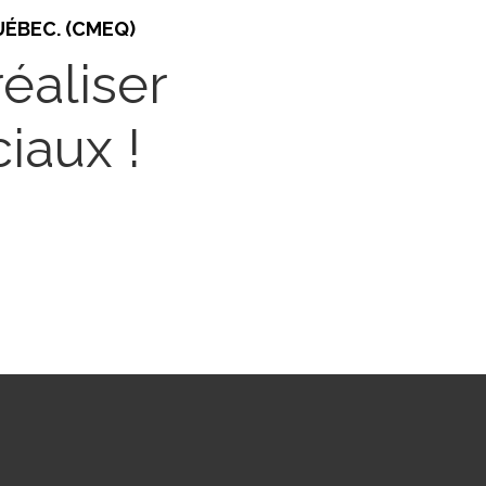
ÉBEC. (CMEQ)
éaliser
iaux !