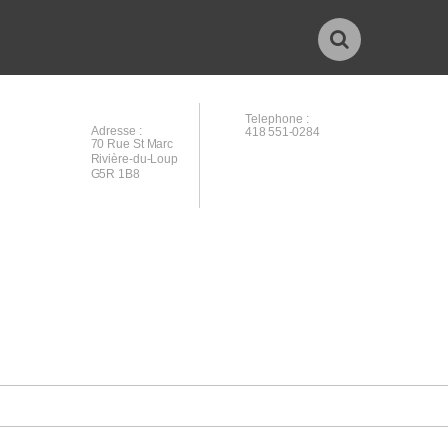
Telephone :
Adresse :
418 551-0284
70 Rue St Marc
Rivière-du-Loup
G5R 1B8