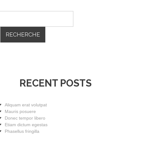
RECENT POSTS
Aliquam erat volutpat
Mauris posuere
Donec tempor libero
Etiam dictum egestas
Phasellus fringilla