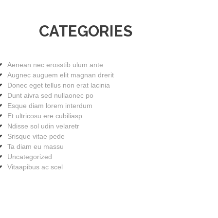
CATEGORIES
Aenean nec erosstib ulum ante
Augnec auguem elit magnan drerit
Donec eget tellus non erat lacinia
Dunt aivra sed nullaonec po
Esque diam lorem interdum
Et ultricosu ere cubiliasp
Ndisse sol udin velaretr
Srisque vitae pede
Ta diam eu massu
Uncategorized
Vitaapibus ac scel