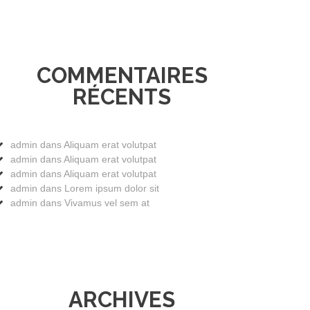
COMMENTAIRES
RÉCENTS
admin
dans
Aliquam erat volutpat
admin
dans
Aliquam erat volutpat
admin
dans
Aliquam erat volutpat
admin
dans
Lorem ipsum dolor sit
admin
dans
Vivamus vel sem at
ARCHIVES