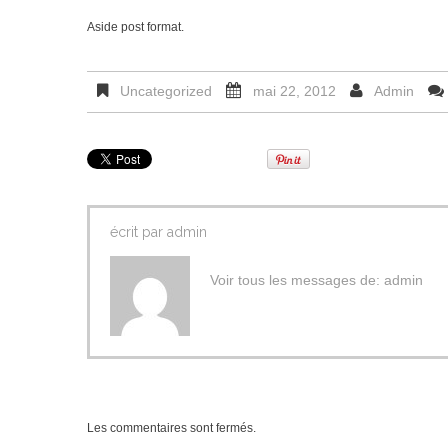
Aside post format.
Uncategorized
mai 22, 2012
Admin
écrit par
admin
Voir tous les messages de:
admin
Les commentaires sont fermés.